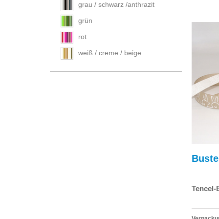
grau / schwarz /anthrazit
grün
rot
weiß / creme / beige
Buste
Tencel-
Verpackun