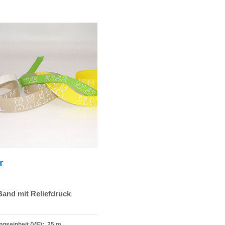
r
Band mit Reliefdruck
gseinheit (VE): 25 m