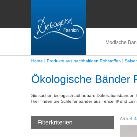
Modische Bän
Home
Produkte aus nachhaltigen Rohstoffen
Saiso
Ökologische Bänder 
Sie suchen biologisch abbaubare Dekorationsbänder,
Hier finden Sie Schleifenbänder aus Tencel ® und Le
Artikel:
4
Filterkriterien