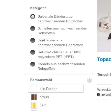
Kategorie
Saisonale Bänder aus
nachwachsenden Rohstoffen
Schleifen aus nachwachsenden
Rohstoffen
Uni-Bänder aus
nachwachsenden Rohstoffen
ReBow-Schleifen aus 100%
recyceltem PET (rPET)
Topaz
Kordeln aus nachwachsenden
Rohstoffen
Tencel-
Farbauswahl
X
alle Farben
Verpackun
Einzelprei
braun
gelb