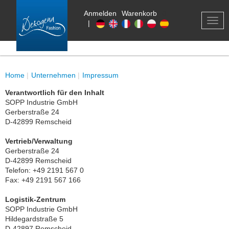
Anmelden
Warenkorb
0
TOG
|
NAV
Home
Unternehmen
Impressum
Verantwortlich für den Inhalt
SOPP Industrie GmbH
Gerberstraße 24
D-42899 Remscheid
Vertrieb/Verwaltung
Gerberstraße 24
D-42899 Remscheid
Telefon: +49 2191 567 0
Fax: +49 2191 567 166
Logistik-Zentrum
SOPP Industrie GmbH
Hildegardstraße 5
D-42897 Remscheid