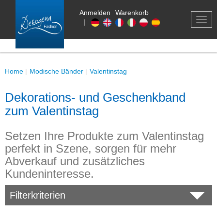
Anmelden
Warenkorb
0
TOG
|
NAV
Home
Modische Bänder
Valentinstag
Dekorations- und Geschenkband
zum Valentinstag
Setzen Ihre Produkte zum Valentinstag
perfekt in Szene, sorgen für mehr
Abverkauf und zusätzliches
Kundeninteresse.
Filterkriterien