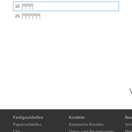
15
25
Fertigschleifen
Kordeln
Nac
Papierschleifen
Elastische-Kordeln
Sch
Clip
Deko- und Bindekordeln
Reb