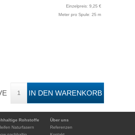
Einzelpreis:
9,25
€
Meter pro Spule: 25 m
VE
IN DEN WARENKORB
hhaltige Rohstoffe
Über uns
leifen Naturfasern
Referenzen
ow nachhaltig
Kontakt