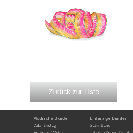
Zurück zur Liste
Modische Bänder
Einfarbige Bänder
Valentinstag
Satin-Band
Frühjahr / Ostern
Taffet mit/ohne Draht